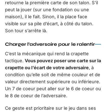
retourne la première carte de son talon. S’il
peut la jouer (sur une fondation ou une
maison), il le fait. Sinon, il la place face
visible sur sa pile d’écart, à côté du talon.
Son tour s’arrête là.
Charger l’adversaire pour le ralentir
C’est la mécanique qui rend la crapette
tactique.
Vous pouvez poser une carte sur la
crapette ou l’écart de votre adversaire
, à
condition qu’elle soit de même couleur et de
valeur directement supérieure ou inférieure.
Un 7 de coeur peut aller sur le 6 de coeur ou
le 8 de coeur de l’adversaire.
Ce geste est prioritaire sur le jeu dans ses