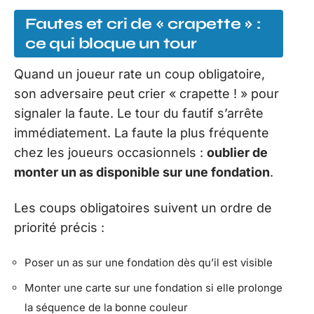
Fautes et cri de « crapette » :
ce qui bloque un tour
Quand un joueur rate un coup obligatoire,
son adversaire peut crier « crapette ! » pour
signaler la faute. Le tour du fautif s’arrête
immédiatement. La faute la plus fréquente
chez les joueurs occasionnels :
oublier de
monter un as disponible sur une fondation
.
Les coups obligatoires suivent un ordre de
priorité précis :
Poser un as sur une fondation dès qu’il est visible
Monter une carte sur une fondation si elle prolonge
la séquence de la bonne couleur