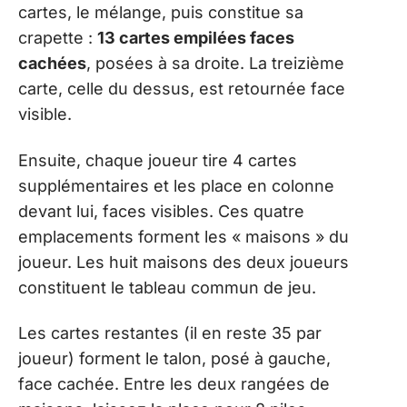
cartes, le mélange, puis constitue sa
crapette :
13 cartes empilées faces
cachées
, posées à sa droite. La treizième
carte, celle du dessus, est retournée face
visible.
Ensuite, chaque joueur tire 4 cartes
supplémentaires et les place en colonne
devant lui, faces visibles. Ces quatre
emplacements forment les « maisons » du
joueur. Les huit maisons des deux joueurs
constituent le tableau commun de jeu.
Les cartes restantes (il en reste 35 par
joueur) forment le talon, posé à gauche,
face cachée. Entre les deux rangées de