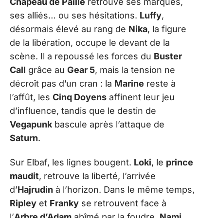
Chapeau de Paille
retrouve ses marques,
ses alliés… ou ses hésitations.
Luffy
,
désormais élevé au rang de
Nika
, la figure
de la libération, occupe le devant de la
scène. Il a repoussé les forces du
Buster
Call
grâce au
Gear 5
, mais la tension ne
décroît pas d’un cran : la
Marine
reste à
l’affût, les
Cinq Doyens
affinent leur jeu
d’influence, tandis que le destin de
Vegapunk
bascule après l’attaque de
Saturn
.
Sur Elbaf, les lignes bougent.
Loki
, le
prince
maudit
, retrouve la liberté, l’arrivée
d’
Hajrudin
à l’horizon. Dans le même temps,
Ripley
et
Franky
se retrouvent face à
l’
Arbre d’Adam
abîmé par la foudre.
Nami