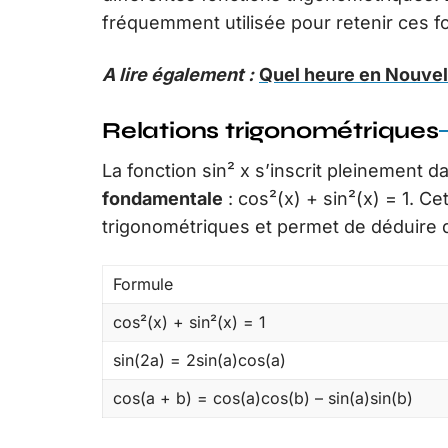
fréquemment utilisée pour retenir ces f
A lire également :
Quel heure en Nouvel
Relations trigonométriques
La fonction sin² x s’inscrit pleinement d
fondamentale
: cos²(x) + sin²(x) = 1. C
trigonométriques et permet de déduire
Formule
cos²(x) + sin²(x) = 1
sin(2a) = 2sin(a)cos(a)
cos(a + b) = cos(a)cos(b) – sin(a)sin(b)