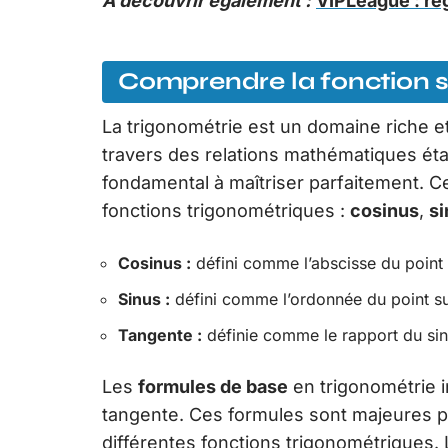
A découvrir également :
VIPLeague : re
Comprendre la fonction si
La trigonométrie est un domaine riche e
travers des relations mathématiques éta
fondamental à maîtriser parfaitement. Ce
fonctions trigonométriques :
cosinus
,
si
Cosinus :
défini comme l’abscisse du point 
Sinus :
défini comme l’ordonnée du point sur
Tangente :
définie comme le rapport du sinu
Les
formules de base
en trigonométrie i
tangente. Ces formules sont majeures p
différentes fonctions trigonométrique