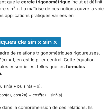
dent que le
cercle trigonométrique
inclut et définit
e sin² x. La maîtrise de ces notions ouvre la voie
es applications pratiques variées en
ues de sin x sin x
cadre de relations trigonométriques rigoureuses.
(x) = 1, en est le pilier central. Cette équation
les essentielles, telles que les
formules
n
.
 sin(a + b), sin(a – b).
cos(a), cos(2a) = cos²(a) – sin²(a).
e dans la compréhension de ces relations. Ils