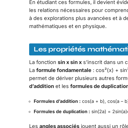
En étudiant ces formules, il devient évi
les relations nécessaires pour comprendr
à des explorations plus avancées et à d
mathématiques et en physique.
Les propriétés mathématiq
La fonction
sin x sin x
s’inscrit dans un 
La
formule fondamentale
: cos²(x) + sin²
permet de dériver plusieurs autres formu
d’addition
et les
formules de duplicatio
Formules d’addition :
cos(a + b), cos(a – b),
Formules de duplication :
sin(2a) = 2sin(a)
Les
angles associés
jouent aussi un rôl