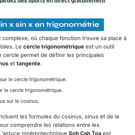
gardez des sports en direct gratuitement
n x sin x en trigonométrie
t complexe, où chaque fonction trouve sa place à
blies. Le
cercle trigonométrique
est un outil
 cercle permet de définir les principales
nus
et
tangente
.
sur le cercle trigonométrique.
 le cercle trigonométrique.
s sur le cosinus.
ncluent les formules du cosinus, sinus et de la
our comprendre les relations entre les
s. L’astuce mnémotechnique
Soh Cah Toa
est