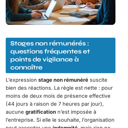
Stages non rémunérés :
questions fréquentes et
points de vigilance à
connaître
L’expression
stage non rémunéré
suscite
bien des réactions. La règle est nette : pour
moins de deux mois de présence effective
(44 jours à raison de 7 heures par jour),
aucune
gratification
n’est imposée à
l’entreprise. Si elle le souhaite, l’organisation
peut accorder une
indemnité
, mais rien ne