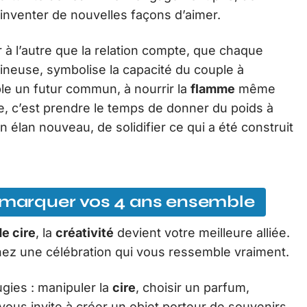
inventer de nouvelles façons d’aimer.
ier à l’autre que la relation compte, que chaque
mineuse, symbolise la capacité du couple à
ble un futur commun, à nourrir la
flamme
même
ge, c’est prendre le temps de donner du poids à
 un élan nouveau, de solidifier ce qui a été construit
r marquer vos 4 ans ensemble
e cire
, la
créativité
devient votre meilleure alliée.
inez une célébration qui vous ressemble vraiment.
ugies : manipuler la
cire
, choisir un parfum,
ous invite à créer un objet porteur de souvenirs.