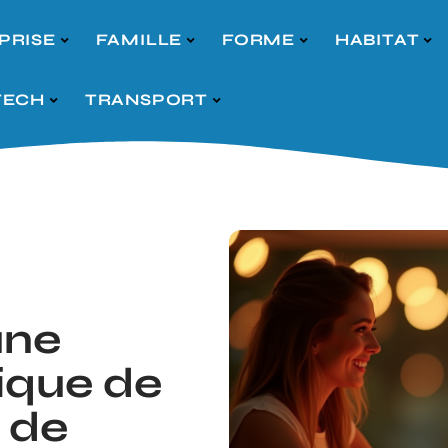
PRISE
FAMILLE
FORME
HABITAT
TECH
TRANSPORT
une
ique de
 de