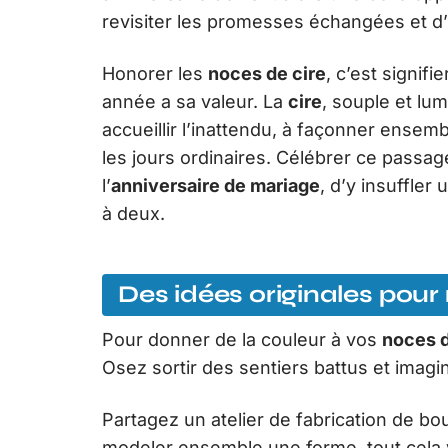
revisiter les promesses échangées et d’
Honorer les
noces de cire
, c’est signif
année a sa valeur. La
cire
, souple et lu
accueillir l’inattendu, à façonner ensem
les jours ordinaires. Célébrer ce passa
l’
anniversaire de mariage
, d’y insuffler
à deux.
Des idées originales pou
Pour donner de la couleur à vos
noces d
Osez sortir des sentiers battus et imag
Partagez un atelier de fabrication de bo
modeler ensemble une forme, tout cela v