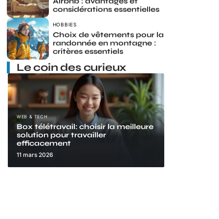
Airbnb : avantages et
considérations essentielles
HOBBIES
Choix de vêtements pour la
randonnée en montagne :
critères essentiels
Le coin des curieux
WEB & TECH
Box télétravail: choisir la meilleure
solution pour travailler
efficacement
11 mars 2026